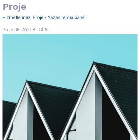
Proje
Hizmetlerimiz
,
Proje
/ Yazan
remsupanel
Proje DETAYLI BİLGİ AL