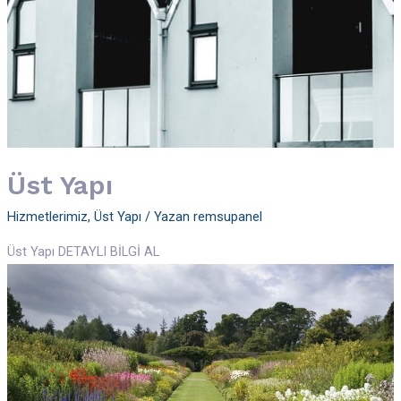
Üst Yapı
Hizmetlerimiz
,
Üst Yapı
/ Yazan
remsupanel
Üst Yapı DETAYLI BİLGİ AL