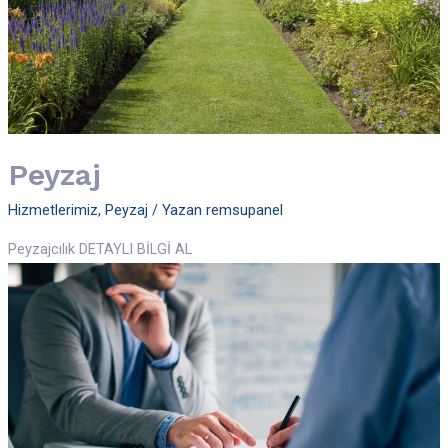
Peyzaj
Hizmetlerimiz
,
Peyzaj
/ Yazan
remsupanel
Peyzajcılık DETAYLI BİLGİ AL